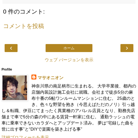
0 件のコメント:
コメントを投稿
‹
›
ホーム
ウェブ バージョンを表示
Profile
マサオニオン
神奈川県の南足柄市に生まれる。 大学卒業後、都内の
店舗内装設計施工会社に就職。会社まで徒歩5分の麻
布十番の5帖ワンルームマンションに住む。 25歳のと
き、色々な野望を抱き（今思えばただのノリ）引っ越
し＆転職、伊豆にてまったく異業種のアパレル店員となり、勤務先店
舗まで車で5分の森の中にある賃貸一軒家に住む。 通勤ラッシュの電
車に乗車できないカラダへとアップデート済み。 夢は“宅録した曲を
世に出す事”と“DIYで楽園を築き上げる事”
詳細プロフィールを表示