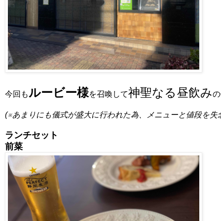
ルービー様
神聖なる昼飲み
今回も
を召喚して
の
(※あまりにも儀式が盛大に行われた為、メニューと値段を失念
ランチセット
前菜