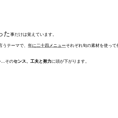
った
事だけは覚えています。
言うテーマで、
年に二十四メニュー
それぞれ旬の素材を使って
か…その
センス、工夫と努力
に頭が下がります。