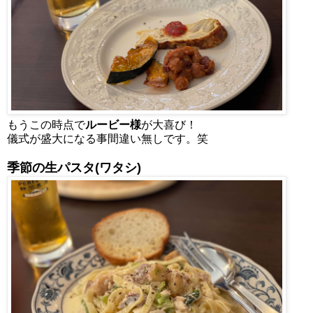
もうこの時点で
ルービー様
が大喜び！
儀式が盛大になる事間違い無しです。笑
季節の生パスタ(ワタシ)