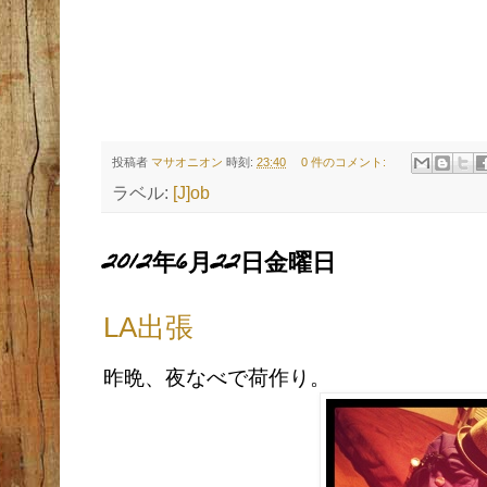
投稿者
マサオニオン
時刻:
23:40
0 件のコメント:
ラベル:
[J]ob
2012年6月22日金曜日
LA出張
昨晩、夜なべで荷作り。