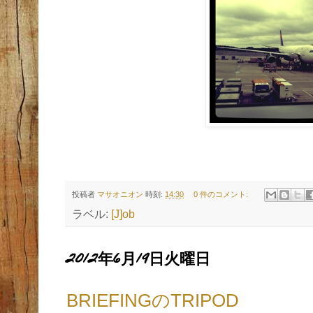
投稿者
マサオニオン
時刻:
14:30
0 件のコメント:
ラベル:
[J]ob
2012年6月19日火曜日
BRIEFINGのTRIPOD