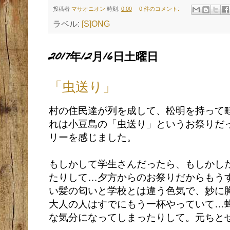
投稿者
マサオニオン
時刻:
0:00
0 件のコメント:
ラベル:
[S]ONG
2017年12月16日土曜日
「虫送り」
村の住民達が列を成して、松明を持って
れは小豆島の「虫送り」というお祭りだ
リーを感じました。
もしかして学生さんだったら、もしかし
たりして…夕方からのお祭りだからもう
い髪の匂いと学校とは違う色気で、妙に
大人の人はすでにもう一杯やっていて…
な気分になってしまったりして。元ちと