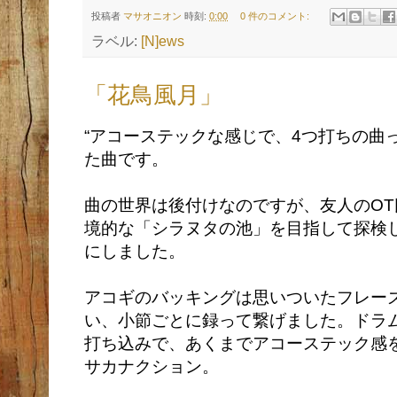
投稿者
マサオニオン
時刻:
0:00
0 件のコメント:
ラベル:
[N]ews
「花鳥風月」
“アコーステックな感じで、4つ打ちの曲
た曲です。
曲の世界は後付けなのですが、友人のO
境的な「シラヌタの池」を目指して探検
にしました。
アコギのバッキングは思いついたフレー
い、小節ごとに録って繋げました。ドラ
打ち込みで、あくまでアコーステック感
サカナクション。