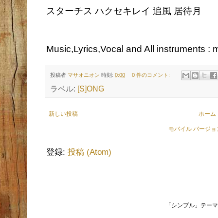
スターチス ハクセキレイ 追風 居待月
Music,Lyrics,Vocal and All instruments :
投稿者
マサオニオン
時刻:
0:00
0 件のコメント:
ラベル:
[S]ONG
新しい投稿
ホーム
モバイル バージ
登録:
投稿 (Atom)
「シンプル」テーマ