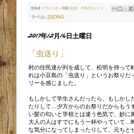
投稿者
マサオニオン
時刻:
0:00
0 件のコメント:
ラベル:
[S]ONG
2017年12月16日土曜日
「虫送り」
村の住民達が列を成して、松明を持って
れは小豆島の「虫送り」というお祭りだ
リーを感じました。
もしかして学生さんだったら、もしかし
たりして…夕方からのお祭りだからもう
い髪の匂いと学校とは違う色気で、妙に
大人の人はすでにもう一杯やっていて…
な気分になってしまったりして。元ちと