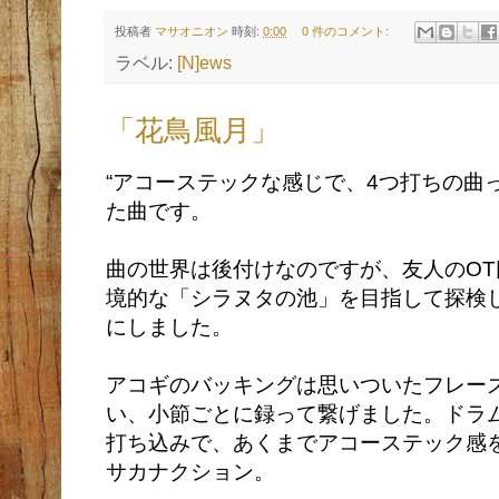
投稿者
マサオニオン
時刻:
0:00
0 件のコメント:
ラベル:
[N]ews
「花鳥風月」
“アコーステックな感じで、4つ打ちの曲
た曲です。
曲の世界は後付けなのですが、友人のO
境的な「シラヌタの池」を目指して探検
にしました。
アコギのバッキングは思いついたフレー
い、小節ごとに録って繋げました。ドラ
打ち込みで、あくまでアコーステック感
サカナクション。