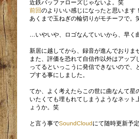
近鉄バッファローズじゃないよ。笑
前回
のよりいい感じになったと思います
あくまで玉ねぎの輪切りがモチーフで。
…いやいや、ロゴなんていいから、早く
新居に越してから、録音が進んでおりま
また、
評価を恐れて自信作以外はアップ
ってるといっこうに発信できないので、
プする事にしました。
てか、よく考えたらこの世に曲なんて星
いたくても埋もれてしまうようなネット
ょうか。笑
と言う事で
SoundCloud
にて随時更新予