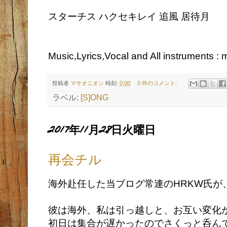
スターチス ハクセキレイ 追風 居待月
Music,Lyrics,Vocal and All instruments :
投稿者
マサオニオン
時刻:
0:00
0 件のコメント:
ラベル:
[S]ONG
2017年11月28日火曜日
再会チル
海外赴任した当ブログ常連のHRKW氏が
彼は海外、私は引っ越しと、お互い変化
初日は集合が遅かったのでさくっと呑ん