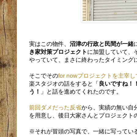
実はこの物件、
沼津の行政と民間が一緒
き家対策プロジェクト
に加盟していて、
やっていて、まさに終わったタイミング
そこでその
for nowプロジェクトを主宰
楽スタジオの話をすると「
良いですね！
う！
」と話を進めてくれたのです。
前回ダメだった反省
から、実績の無い自
を用意し、後日大家さんとプロジェクト
※それが冒頭の写真で、一緒に写ってい