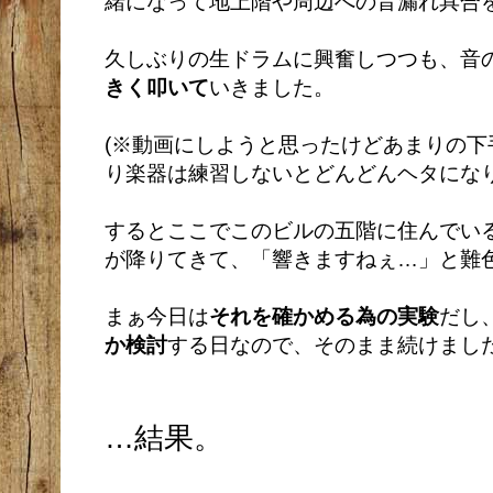
緒になって地上階や周辺への音漏れ具合
久しぶりの生ドラムに興奮しつつも、音
きく叩いて
いきました。
(※動画にしようと思ったけどあまりの
り楽器は練習しないとどんどんヘタになり
するとここでこのビルの五階に住んでい
が降りてきて、「響きますねぇ…」と難
まぁ今日は
それを確かめる為の実験
だし
か検討
する日なので、そのまま続けまし
…結果。