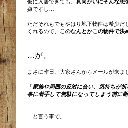
仮に入居できても、
真向かいにそんな想
嫌ですし…
ただそれもでもやはり地下物件は希少だ
くれるので、
このなんとかこの物件で決
…が。
まさに昨日、大家さんからメールが来ま
「
家族や周囲の反対に合い、気持ちが折
事に着手して無駄になってしまう前に
…と言う事で。