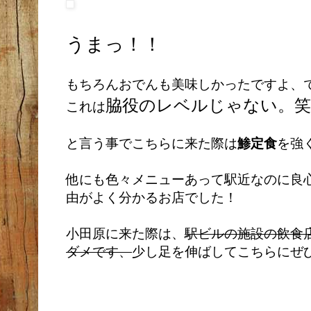
うまっ！！
もちろんおでんも美味しかったですよ、
脇役のレベルじゃない。笑
これは
と言う事でこちらに来た際は
鯵定食
を強
他にも色々メニューあって駅近なのに良
由がよく分かるお店でした！
小田原に来た際は、
駅ビルの施設の飲食
ダメです、
少し足を伸ばしてこちらにぜ