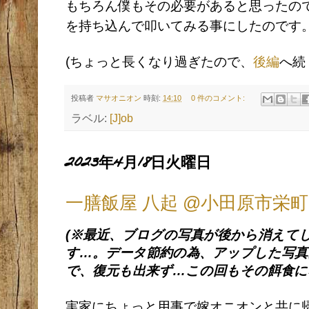
もちろん僕もその必要があると思ったの
を持ち込んで叩いてみる事にしたのです
(ちょっと長くなり過ぎたので、
後編
へ続
投稿者
マサオニオン
時刻:
14:10
0 件のコメント:
ラベル:
[J]ob
2023年4月18日火曜日
一膳飯屋 八起 @小田原市栄町
(※最近、ブログの写真が後から消えて
す…。データ節約の為、アップした写
で、復元も出来ず…この回もその餌食に
実家にちょっと用事で嫁オニオンと共に