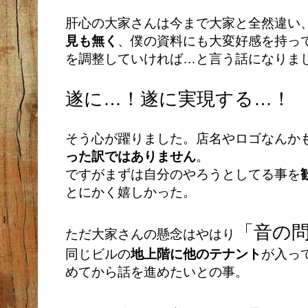
肝心の大家さんは今まで大家と全然違い
見も無く
、僕の資料にも大変好感を持っ
を調整していければ…と言う話になりま
遂に…！遂に実現する…！
そう心が躍りました。店名やロゴなんか
った訳ではありません
。
ですがまずは自分のやろうとしてる事を
とにかく嬉しかった。
「音の
ただ大家さんの懸念はやはり
同じビルの
地上階に他のテナント
が入っ
めてから話を進めたいとの事。