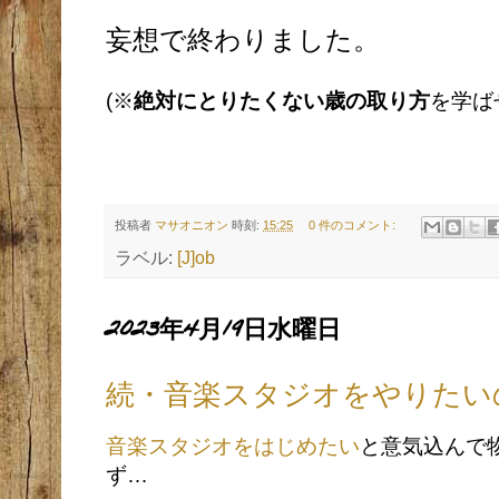
妄想で終わりました。
(※
絶対にとりたくない歳の取り方
を学ば
投稿者
マサオニオン
時刻:
15:25
0 件のコメント:
ラベル:
[J]ob
2023年4月19日水曜日
続・音楽スタジオをやりたい
音楽スタジオをはじめたい
と意気込んで
ず…