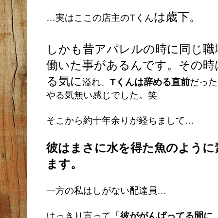
は歳下。
…実はここの店主のTくん
しかも昔アパレルの時に同じ職
働いた事があるんです。その時
る気に
溢れ、
Tくんは辞める直前
だった
やる気無い感じでした。笑
そこから約十年余りが経ちまして…
彼はまさに水を得た魚のように
ます。
一方の私はしがない配達員…
はっきり言って「
彼ががんばってる間に