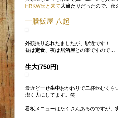
HRKW氏と来て
大当たり
だったので、夜
一膳飯屋 八起
外観撮り忘れたましたが、駅近です！
昼は
定食
、夜は
居酒屋
との事ですので…
生大(750円)
最近どーせ
生中
おかわりで二杯飲むくら
潔く大にしてます。笑
看板メニューはたくさんあるのですが、