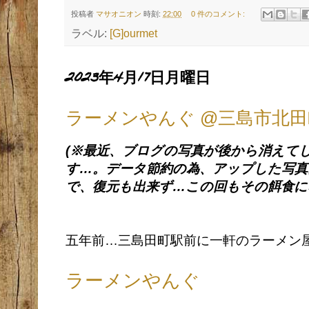
投稿者
マサオニオン
時刻:
22:00
0 件のコメント:
ラベル:
[G]ourmet
2023年4月17日月曜日
ラーメンやんぐ @三島市北田
(※最近、ブログの写真が後から消えて
す…。データ節約の為、アップした写
で、復元も出来ず…この回もその餌食に
五年前…三島田町駅前に一軒のラーメン
ラーメンやんぐ