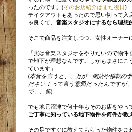
ったのです。(
そのお店紹介はまた後日
)
テイクアウトもあったので思い切って入
ゃ良くて、
音楽スタジオにするなら理想
そこで商品を注文しつつ、女性オーナー
「実は音楽スタジオをやりたいので物件
で地下が理想なんです。しかもまさにこ
ています」
(
本音を言うと、、万が一閉店や移転の
ださい！って言う意図だったんですが
で、、笑
)
でも地元沼津で何十年もそのお店をやっ
ご丁寧に知っている地下物件を何件か教
その足ですぐに教えてもらった物件をま