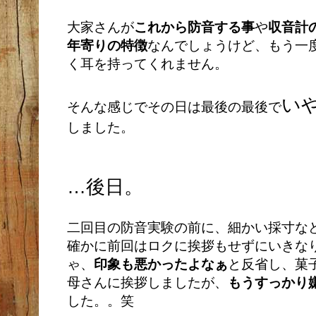
大家さんが
これから防音する事
や
収音計
年寄りの特徴
なんでしょうけど、もう一
く耳を持ってくれません。
い
そんな感じでその日は最後の最後で
しました。
…後日。
二回目の防音実験の前に、細かい採寸な
確かに前回はロクに挨拶もせずにいきな
ゃ、
印象も悪かったよなぁ
と反省し、菓
母さんに挨拶しましたが、
もうすっかり
した。。笑