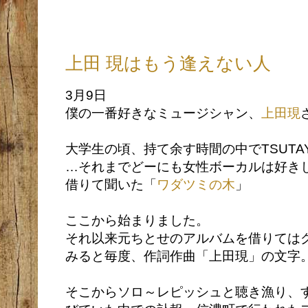
上田 現はもう逢えない人
3月9日
僕の一番好きなミュージシャン、
上田現
大学生の頃、持て余す時間の中でTSUTA
…それまでどーにも女性ボーカルは好き
借りて聞いた「
ワダツミの木
」
ここから始まりました。
それ以来元ちとせのアルバムを借りては
みると毎度、作詞作曲「上田現」の文字
そこからソロ～レピッシュと聴き漁り、