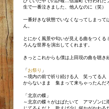
びていた中での訃報…信濃町で行われた
生で一番泣きました、他人なのに（笑）
一番好きな状態でいなくなってしまって
ん。
とにかく風景や匂いが見える曲をつくる
ろんな世界を演出してくれます。
きっとこれからも僕は上田現の曲を聴き
「
お祭り
」
～境内の前で祈り続ける人 笑ってる人
からないまま 集まって来ちゃったんだ
「北京の蝶」
～北京の蝶々がはばたいて アマゾンに
じてるんだよ 歌えば少し何かがかわる