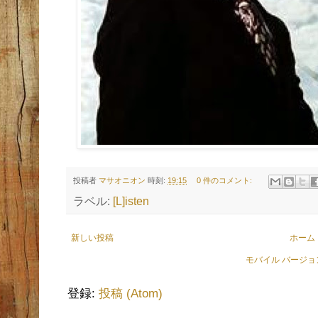
投稿者
マサオニオン
時刻:
19:15
0 件のコメント:
ラベル:
[L]isten
新しい投稿
ホーム
モバイル バージ
登録:
投稿 (Atom)