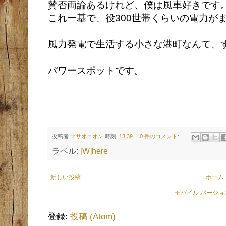
賛否両論あるけれど、僕は風車好きです
これ一基で、役300世帯くらいの電力が
風力発電で生活する小さな港町なんて、
パワースポットです。
投稿者
マサオニオン
時刻:
13:39
0 件のコメント:
ラベル:
[W]here
新しい投稿
ホーム
モバイル バージ
登録:
投稿 (Atom)