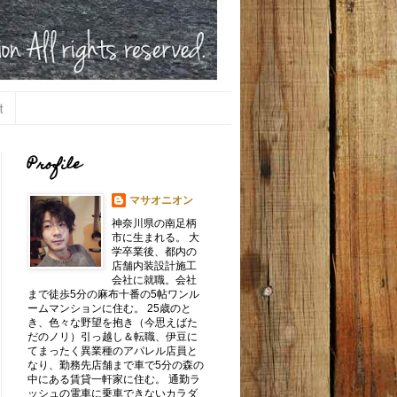
t
Profile
マサオニオン
神奈川県の南足柄
市に生まれる。 大
学卒業後、都内の
店舗内装設計施工
会社に就職。会社
まで徒歩5分の麻布十番の5帖ワンル
ームマンションに住む。 25歳のと
き、色々な野望を抱き（今思えばた
だのノリ）引っ越し＆転職、伊豆に
てまったく異業種のアパレル店員と
なり、勤務先店舗まで車で5分の森の
中にある賃貸一軒家に住む。 通勤ラ
ッシュの電車に乗車できないカラダ