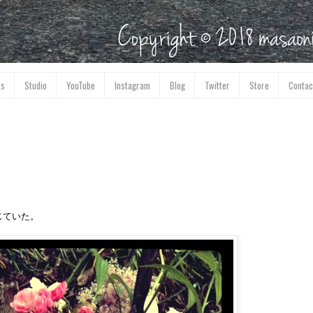
ks
Studio
YouTube
Instagram
Blog
Twitter
Store
Contac
じていた。