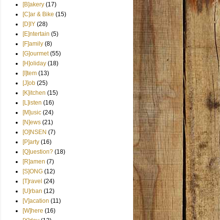
[B]akery
(17)
[C]ar & Bike
(15)
[D]IY
(28)
[E]ntertain
(5)
[F]amily
(8)
[G]ourmet
(55)
[H]oliday
(18)
[I]tem
(13)
[J]ob
(25)
[K]itchen
(15)
[L]isten
(16)
[M]usic
(24)
[N]ews
(21)
[O]NSEN
(7)
[P]arty
(16)
[Q]uestion?
(18)
[R]amen
(7)
[S]ONG
(12)
[T]ravel
(24)
[U]rban
(12)
[V]acation
(11)
[W]here
(16)