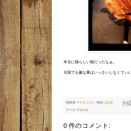
本当に猫らしい猫だったなぁ。
天国でも嫌な事はいっさいしなくてい
投稿者
マサオニオン
時刻:
22:48
ラベル:
[F]amily
0 件のコメント: