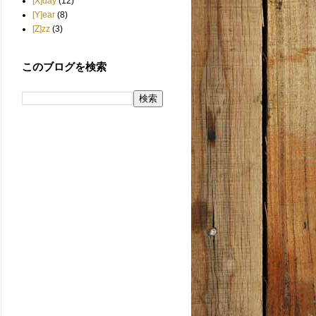
[X]day
(12)
[Y]ear
(8)
[Z]zz
(3)
このブログを検索