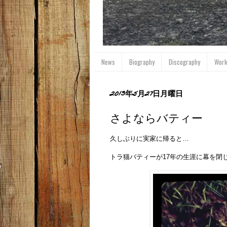
News
Biography
Discography
Wor
2013年5月27日月曜日
さよならバティー
久しぶりに実家に帰ると…
トラ猫バティーが17年の生涯に幕を閉