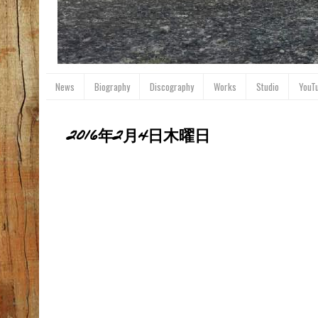
News
Biography
Discography
Works
Studio
YouT
2016年2月4日木曜日