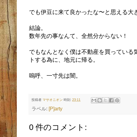
でも伊豆に来て良かったな〜と思える大
結論。
数年先の事なんて、全然分からない！
でもなんとなく僕は不動産を買っている
トする為に、地元に帰る。
嗚呼、一寸先は闇。
投稿者
マサオニオン
時刻:
23:11
ラベル:
[P]arty
0 件のコメント: