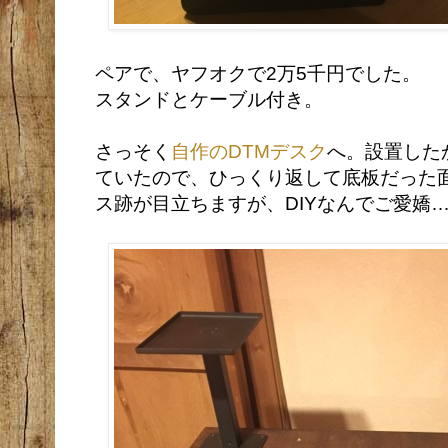
ペアで、ヤフオクで2万5千円でした。
スタンドとケーブル付き。
さっそく
自作のDTMデスク
へ。設置した
ていたので、ひっくり返して底板だった
ス跡が目立ちますが、DIYなんでご愛嬌