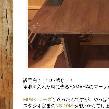
設置完了！いい感じ！！
電源を入れた時に光るYAMAHAのマー
MPSシリーズ
と迷ったんですが、やっぱ
スタジオ定番の
NS-10M
っぽいからでし