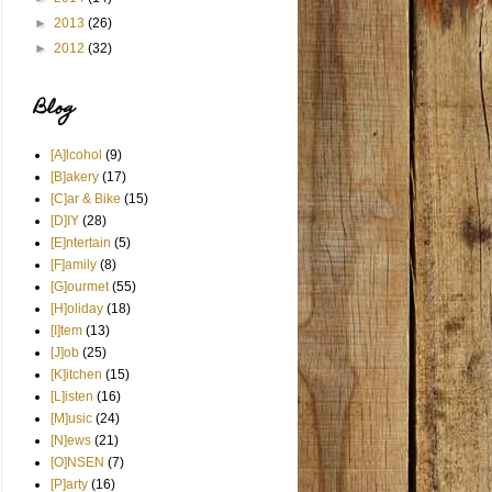
►
2013
(26)
►
2012
(32)
Blog
[A]lcohol
(9)
[B]akery
(17)
[C]ar & Bike
(15)
[D]IY
(28)
[E]ntertain
(5)
[F]amily
(8)
[G]ourmet
(55)
[H]oliday
(18)
[I]tem
(13)
[J]ob
(25)
[K]itchen
(15)
[L]isten
(16)
[M]usic
(24)
[N]ews
(21)
[O]NSEN
(7)
[P]arty
(16)