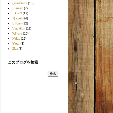
[Q]uestion?
(18)
[R]amen
(7)
[S]ONG
(12)
[T]ravel
(24)
[U]rban
(12)
[V]acation
(11)
[W]here
(16)
[X]day
(12)
[Y]ear
(8)
[Z]zz
(3)
このブログを検索