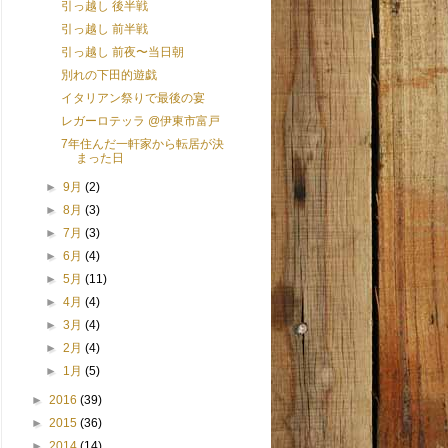
引っ越し 後半戦
引っ越し 前半戦
引っ越し 前夜〜当日朝
別れの下田的遊戯
イタリアン祭りで最後の宴
レガーロテッラ @伊東市富戸
7年住んだ一軒家から転居が決
まった日
►
9月
(2)
►
8月
(3)
►
7月
(3)
►
6月
(4)
►
5月
(11)
►
4月
(4)
►
3月
(4)
►
2月
(4)
►
1月
(5)
►
2016
(39)
►
2015
(36)
►
2014
(14)