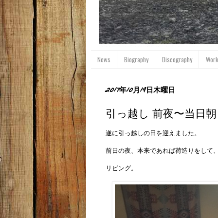
News
Biography
Discography
Wor
2017年10月19日木曜日
引っ越し 前夜〜当日朝
遂に引っ越しの日を迎えました。
前日の夜、本来であれば荷造りをして
リビング。