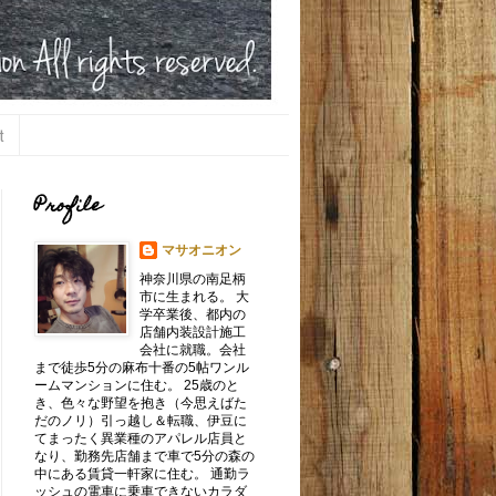
t
Profile
マサオニオン
神奈川県の南足柄
市に生まれる。 大
学卒業後、都内の
店舗内装設計施工
会社に就職。会社
まで徒歩5分の麻布十番の5帖ワンル
ームマンションに住む。 25歳のと
き、色々な野望を抱き（今思えばた
だのノリ）引っ越し＆転職、伊豆に
てまったく異業種のアパレル店員と
なり、勤務先店舗まで車で5分の森の
中にある賃貸一軒家に住む。 通勤ラ
ッシュの電車に乗車できないカラダ