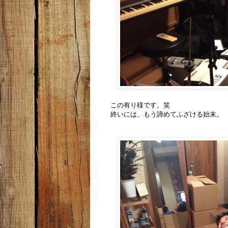
この有り様です。笑
終いには、もう諦めてふざける始末。