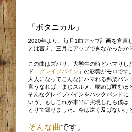
「ボタニカル」
2020年より、毎月1曲アップ計画を宣
とは言え、三月にアップできなかったか
この曲はズバリ、大学生の時どハマりし
ド「
グレイプバイン
」の影響がモロです
大人になってこんなにハマれる邦楽バン
言うなれば、まじスルメ。噛めば噛むほ
そんなグレイプバインをバックバンドに
いう、もしこれが本当に実現したら僕は
とりで録りました。今は遠く及ばないけ
そんな曲
です。