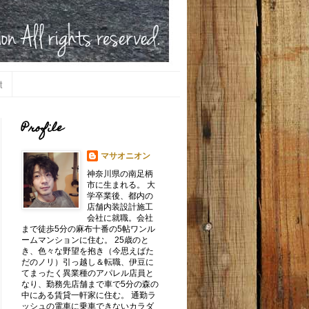
t
Profile
マサオニオン
神奈川県の南足柄
市に生まれる。 大
学卒業後、都内の
店舗内装設計施工
会社に就職。会社
まで徒歩5分の麻布十番の5帖ワンル
ームマンションに住む。 25歳のと
き、色々な野望を抱き（今思えばた
だのノリ）引っ越し＆転職、伊豆に
てまったく異業種のアパレル店員と
なり、勤務先店舗まで車で5分の森の
中にある賃貸一軒家に住む。 通勤ラ
ッシュの電車に乗車できないカラダ