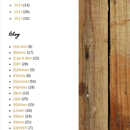
►
2014
(14)
►
2013
(26)
►
2012
(32)
Blog
[A]lcohol
(9)
[B]akery
(17)
[C]ar & Bike
(15)
[D]IY
(28)
[E]ntertain
(5)
[F]amily
(8)
[G]ourmet
(55)
[H]oliday
(18)
[I]tem
(13)
[J]ob
(25)
[K]itchen
(15)
[L]isten
(16)
[M]usic
(24)
[N]ews
(21)
[O]NSEN
(7)