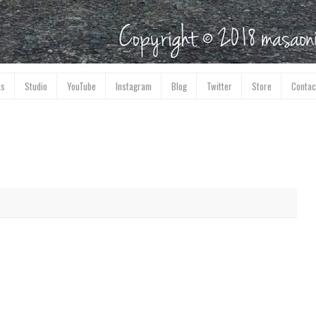
ks
Studio
YouTube
Instagram
Blog
Twitter
Store
Contac