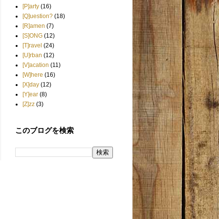
[P]arty
(16)
[Q]uestion?
(18)
[R]amen
(7)
[S]ONG
(12)
[T]ravel
(24)
[U]rban
(12)
[V]acation
(11)
[W]here
(16)
[X]day
(12)
[Y]ear
(8)
[Z]zz
(3)
このブログを検索