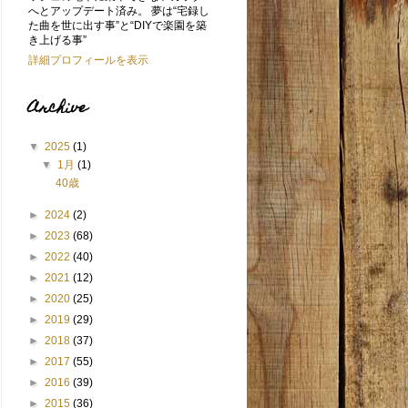
へとアップデート済み。 夢は“宅録し
た曲を世に出す事”と“DIYで楽園を築
き上げる事”
詳細プロフィールを表示
Archive
▼
2025
(1)
▼
1月
(1)
40歳
►
2024
(2)
►
2023
(68)
►
2022
(40)
►
2021
(12)
►
2020
(25)
►
2019
(29)
►
2018
(37)
►
2017
(55)
►
2016
(39)
►
2015
(36)