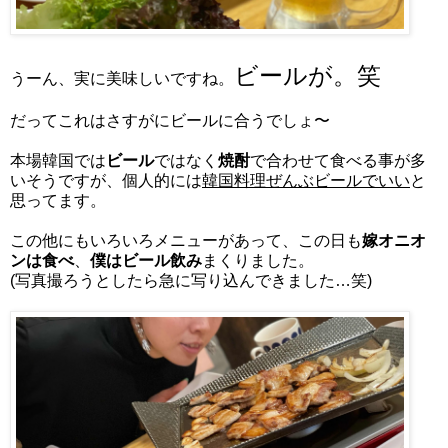
ビールが。笑
うーん、実に美味しいですね。
だってこれはさすがにビールに合うでしょ〜
本場韓国では
ビール
ではなく
焼酎
で合わせて食べる事が多
いそうですが、個人的には
韓国料理ぜんぶビールでいい
と
思ってます。
この他にもいろいろメニューがあって、この日も
嫁オニオ
ンは食べ
、
僕はビール飲み
まくりました。
(写真撮ろうとしたら急に写り込んできました…笑)