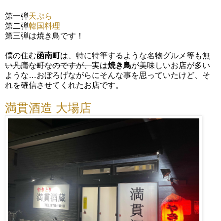
第一弾
天ぷら
第二弾
韓国料理
第三弾は焼き鳥です！
僕の住む
函南町
は、
特に特筆するような名物グルメ等も無
い凡庸な町なのですが、
実は
焼き鳥
が美味しいお店が多い
ような…おぼろげながらにそんな事を思っていたけど、そ
れを確信させてくれたお店です。
満貫酒造 大場店