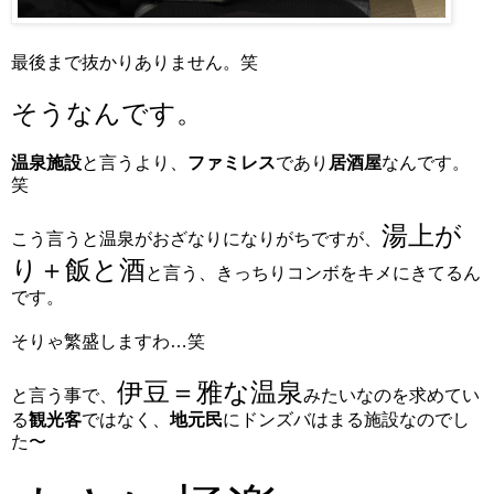
最後まで抜かりありません。笑
そうなんです。
温泉施設
と言うより、
ファミレス
であり
居酒屋
なんです。
笑
湯上が
こう言うと温泉がおざなりになりがちですが、
り＋飯と酒
と言う、きっちりコンボをキメにきてるん
です。
そりゃ繁盛しますわ…笑
伊豆＝雅な温泉
と言う事で、
みたいなのを求めてい
る
観光客
ではなく、
地元民
にドンズバはまる施設なのでし
た〜