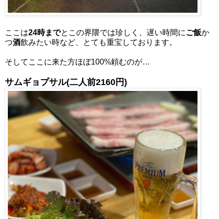
ここは
24時まで
とこの界隈では珍しく、遅い時間に
ご飯
か
つ
酒
飲みたい時など、とても重宝しております。
そしてここに来た方ほぼ100%頼むのが…
サムギョプサル(二人前2160円)