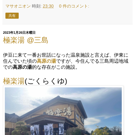
マサオニオン
時刻:
23:30
0 件のコメント:
共有
2023年1月26日木曜日
極楽湯 @三島
伊豆に来て一番お世話になった温泉施設と言えば、伊東に
住んでいた頃の
高原の湯
ですが、今住んでる三島周辺地域
での
高原の湯
的な存在がこの施設。
極楽湯
(ごくらくゆ)