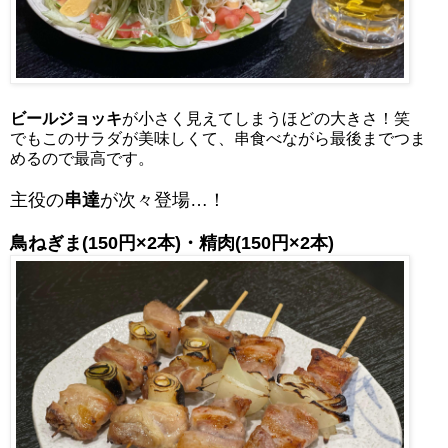
ビールジョッキ
が小さく見えてしまうほどの大きさ！笑
でもこのサラダが美味しくて、串食べながら最後までつま
めるので最高です。
主役の
串達
が次々登場…！
鳥ねぎま(150円×2本)・
精肉(150円×2本)