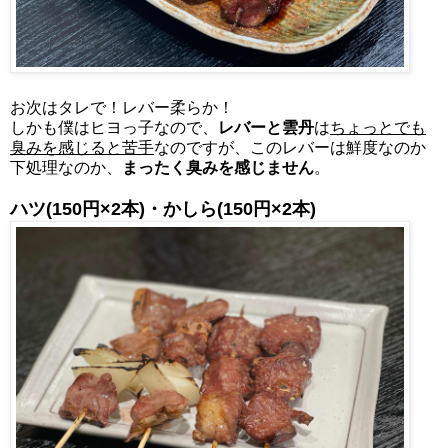
お次はタレで！レバー柔らか！
しかも僕はヒヨっ子なので、
レバーと雲丹
は
ちょっとでも
臭みを感じると苦手
なのですが、このレバーは鮮度なのか
下処理なのか、
まったく臭みを感じません
。
ハツ(150円×2本)・かしら
(150円×2本)