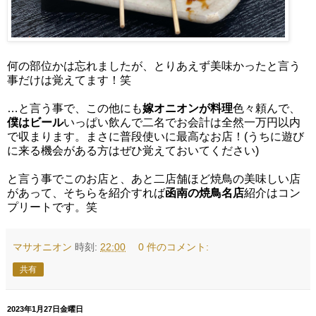
何の部位かは忘れましたが、とりあえず美味かったと言う
事だけは覚えてます！笑
…と言う事で、この他にも
嫁オニオンが料理
色々頼んで、
僕はビール
いっぱい飲んで二名でお会計は全然一万円以内
で収まります。まさに普段使いに最高なお店！(うちに遊び
に来る機会がある方はぜひ覚えておいてください)
と言う事でこのお店と、あと二店舗ほど焼鳥の美味しい店
があって、そちらを紹介すれば
函南の焼鳥名店
紹介はコン
プリートです。笑
マサオニオン
時刻:
22:00
0 件のコメント:
共有
2023年1月27日金曜日