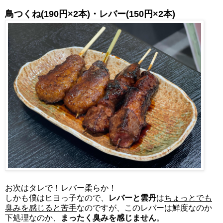
鳥つくね(190円×2本)・レバー
(150円×2本)
お次はタレで！レバー柔らか！
しかも僕はヒヨっ子なので、
レバーと雲丹
は
ちょっとでも
臭みを感じると苦手
なのですが、このレバーは鮮度なのか
下処理なのか、
まったく臭みを感じません
。