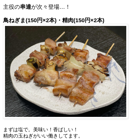
主役の
串達
が次々登場…！
鳥ねぎま(150円×2本)・
精肉(150円×2本)
まずは塩で。美味い！香ばしい！
精肉の玉ねぎがいい働きしてます。