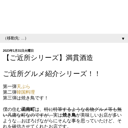
▼
2023年1月31日火曜日
【ご近所シリーズ】満貫酒造
ご近所グルメ紹介シリーズ！！
第一弾
天ぷら
第二弾
韓国料理
第三弾は焼き鳥です！
僕の住む
函南町
は、
特に特筆するような名物グルメ等も無
い凡庸な町なのですが、
実は
焼き鳥
が美味しいお店が多い
ような…おぼろげながらにそんな事を思っていたけど、そ
れを確信させてくれたお店です。