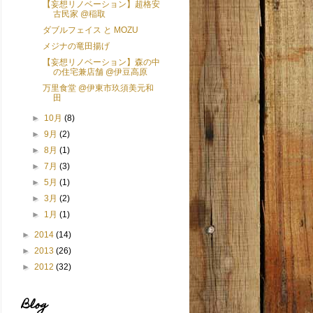
【妄想リノベーション】超格安
古民家 @稲取
ダブルフェイス と MOZU
メジナの竜田揚げ
【妄想リノベーション】森の中
の住宅兼店舗 @伊豆高原
万里食堂 @伊東市玖須美元和
田
►
10月
(8)
►
9月
(2)
►
8月
(1)
►
7月
(3)
►
5月
(1)
►
3月
(2)
►
1月
(1)
►
2014
(14)
►
2013
(26)
►
2012
(32)
Blog