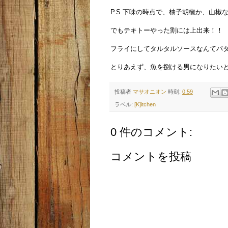
P.S 下味の時点で、柚子胡椒か、山椒
でもテキトーやった割には上出来！！
フライにしてタルタルソースなんてパ
とりあえず、魚を捌ける男になりたい
投稿者
マサオニオン
時刻:
0:59
ラベル:
[K]itchen
0 件のコメント:
コメントを投稿