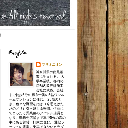
t
Profile
マサオニオン
神奈川県の南足柄
市に生まれる。 大
学卒業後、都内の
店舗内装設計施工
会社に就職。会社
まで徒歩5分の麻布十番の5帖ワンル
ームマンションに住む。 25歳のと
き、色々な野望を抱き（今思えばた
だのノリ）引っ越し＆転職、伊豆に
てまったく異業種のアパレル店員と
なり、勤務先店舗まで車で5分の森の
中にある賃貸一軒家に住む。 通勤ラ
ッシュの電車に乗車できないカラダ