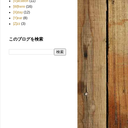
[V]acation
(11)
[W]here
(16)
[X]day
(12)
[Y]ear
(8)
[Z]zz
(3)
このブログを検索