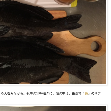
ろん呑みながら。夜中の10時過ぎに。
頭の中は、秦基博「
鱗
」のリフ