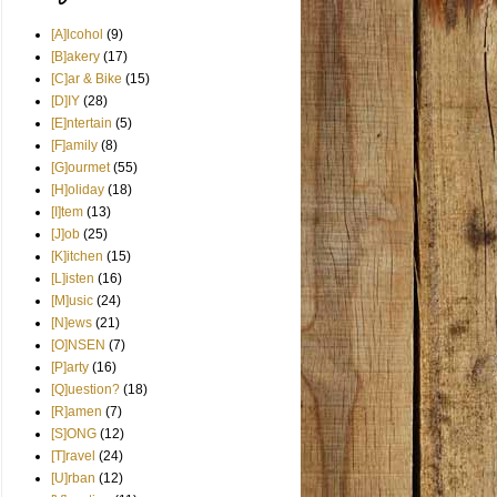
[A]lcohol
(9)
[B]akery
(17)
[C]ar & Bike
(15)
[D]IY
(28)
[E]ntertain
(5)
[F]amily
(8)
[G]ourmet
(55)
[H]oliday
(18)
[I]tem
(13)
[J]ob
(25)
[K]itchen
(15)
[L]isten
(16)
[M]usic
(24)
[N]ews
(21)
[O]NSEN
(7)
[P]arty
(16)
[Q]uestion?
(18)
[R]amen
(7)
[S]ONG
(12)
[T]ravel
(24)
[U]rban
(12)