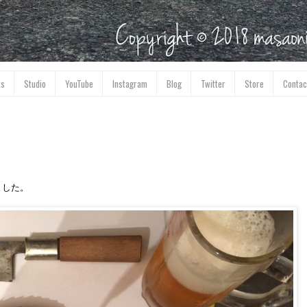
ks
Studio
YouTube
Instagram
Blog
Twitter
Store
Contac
ました。