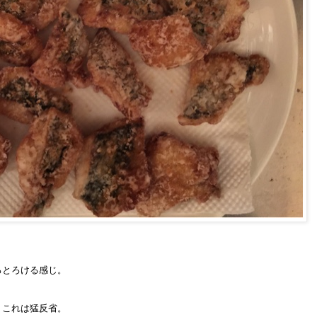
ろとろける感じ。
！これは猛反省。