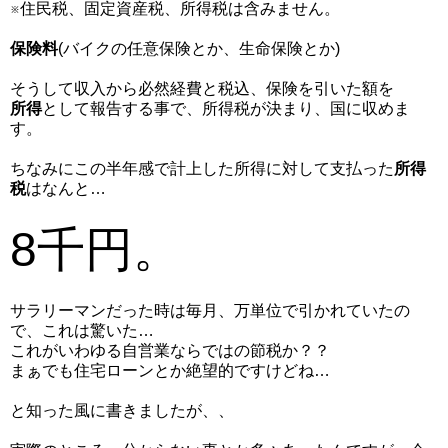
※住民税、固定資産税、所得税は含みません。
保険料
(バイクの任意保険とか、生命保険とか)
そうして収入から必然経費と税込、保険を引いた額を
所得
として報告する事で、所得税が決まり、国に収めま
す。
ちなみにこの半年感で計上した所得に対して支払った
所得
税
はなんと…
8千円。
サラリーマンだった時は毎月、万単位で引かれていたの
で、これは驚いた…
これがいわゆる自営業ならではの節税か？？
まぁでも住宅ローンとか絶望的ですけどね…
と知った風に書きましたが、、