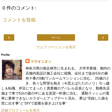
0 件のコメント:
コメントを投稿
‹
›
ホーム
ウェブ バージョンを表示
Profile
マサオニオン
神奈川県の南足柄市に生まれる。 大学卒業後、都内の
店舗内装設計施工会社に就職。会社まで徒歩5分の麻
布十番の5帖ワンルームマンションに住む。 25歳のと
き、色々な野望を抱き（今思えばただのノリ）引っ越
し＆転職、伊豆にてまったく異業種のアパレル店員となり、勤務先店
舗まで車で5分の森の中にある賃貸一軒家に住む。 通勤ラッシュの電
車に乗車できないカラダへとアップデート済み。 夢は“宅録した曲を
世に出す事”と“DIYで楽園を築き上げる事”
詳細プロフィールを表示