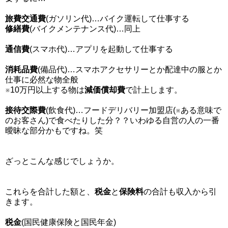
旅費交通費
(ガソリン代)…バイク運転して仕事する
修繕費
(バイクメンテナンス代)…同上
通信費
(スマホ代)…アプリを起動して仕事する
消耗品費
(備品代)…スマホアクセサリーとか配達中の服とか
仕事に必然な物全般
※10万円以上する物は
減価償却費
で計上します。
接待交際費
(飲食代)…フードデリバリー加盟店(※ある意味で
のお客さん)で食べたりした分？？いわゆる自営の人の一番
曖昧な部分かもですね。笑
ざっとこんな感じでしょうか。
これらを合計した額と、
税金
と
保険料
の合計も収入から引
きます。
税金
(国民健康保険と国民年金)