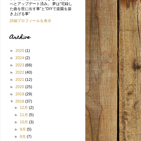
へとアップデート済み。 夢は“宅録し
た曲を世に出す事”と“DIYで楽園を築
き上げる事”
詳細プロフィールを表示
Archive
►
2025
(1)
►
2024
(2)
►
2023
(68)
►
2022
(40)
►
2021
(12)
►
2020
(25)
►
2019
(29)
▼
2018
(37)
►
12月
(2)
►
11月
(5)
►
10月
(3)
►
9月
(5)
►
8月
(7)