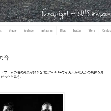
ks
Studio
YouTube
Instagram
Blog
Twitter
Store
Contac
の音
ドブームの頃の邦楽が好きな僕はYouTubeでイカ天かなんかの映像を見
」だったと思う。