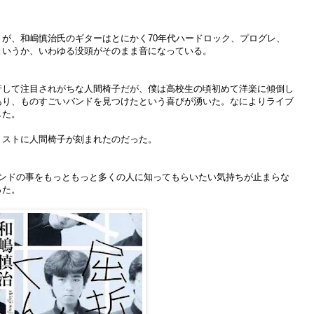
が、和嶋慎治氏のギターはとにかく70年代ハードロック、プログレ、
というか、いわゆる没頭がそのまま音になっている。
行して注目されがちな人間椅子だが、僕は高校生の頃初めて洋楽に傾倒し
あり、ものすごいバンドを見つけたという喜びが湧いた。なによりライブ
した。
リストに人間椅子が刻まれたのだった。
バンドの事をもっともっと多くの人に知ってもらいたい気持ちが止まらな
った。