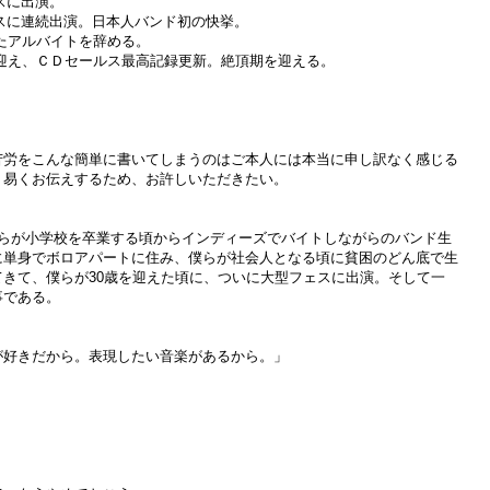
ェスに出演。
ェスに連続出演。日本人バンド初の快挙。
けたアルバイトを辞める。
年を迎え、ＣＤセールス最高記録更新。絶頂期を迎える。
苦労をこんな簡単に書いてしまうのはご本人には本当に申し訳なく感じる
り易くお伝えするため、お許しいただきたい。
僕らが小学校を卒業する頃からインディーズでバイトしながらのバンド生
に単身でボロアパートに住み、僕らが社会人となる頃に貧困のどん底で生
きて、僕らが30歳を迎えた頃に、ついに大型フェスに出演。そして一
事である。
が好きだから。表現したい音楽があるから。」