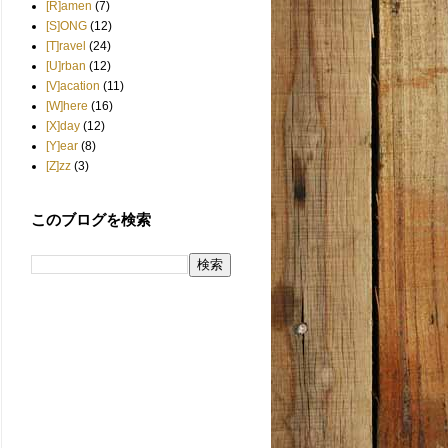
[R]amen
(7)
[S]ONG
(12)
[T]ravel
(24)
[U]rban
(12)
[V]acation
(11)
[W]here
(16)
[X]day
(12)
[Y]ear
(8)
[Z]zz
(3)
このブログを検索