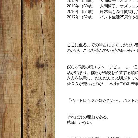
2013年（48歳） 人間椅子、オズフ
2015年（50歳） 人間椅子、オズフ
2016年（51歳） 鈴木氏も23年間続
2017年（52歳） バンド生活25周
ここに至るまでの筆舌に尽くしがたい
のだが、これを読んでいる皆様へ分か
僕らが6歳の頃メジャーデビューし、
活が始まり、僕らが高校を卒業する頃
き方を決意し、だんだんと光明がさして
番ＣＤが売れたのが、つい昨年の出来
「ハードロックが好きだから。バンド
それだけの理由である。
感嘆しかない。