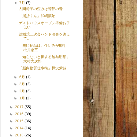
▼
7月
(7)
人間椅子の歪みは苦節の音
「屈折くん」和嶋慎治
ゲストハウスオープン準備お手
伝い
結婚式二次会バンド演奏を終え
て…
「無印良品は、仕組みが9割」
松井忠三
「知らないと損する給与明細」
大村大次郎
「脳内物質仕事術」樺沢紫苑
►
6月
(1)
►
3月
(2)
►
2月
(3)
►
1月
(2)
►
2017
(55)
►
2016
(39)
►
2015
(36)
►
2014
(14)
►
2013
(26)