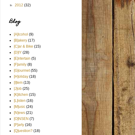
►
2012
(32)
Blog
[A]lcohol
(9)
[B]akery
(17)
[C]ar & Bike
(15)
[D]IY
(28)
[E]ntertain
(5)
[F]amily
(8)
[G]ourmet
(55)
[H]oliday
(18)
[I]tem
(13)
[J]ob
(25)
[K]itchen
(15)
[L]isten
(16)
[M]usic
(24)
[N]ews
(21)
[O]NSEN
(7)
[P]arty
(16)
[Q]uestion?
(18)