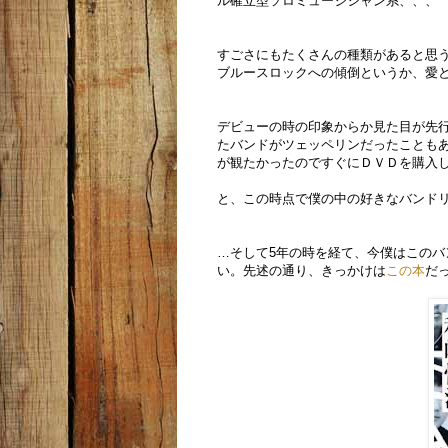
ル確立型ソロミュージシャン系、、、
すごさにもたくさんの種類があると思う
ブルースロックへの傾倒というか、愛
デビューの時の印象からか見た目が先
たバンドがツェッペリンだったことも
が観たかったのですぐにＤＶＤを購入
と、この時点で僕の中の好きなバンド
…そして5年の時を経て、今僕はこの
い。先述の通り、きっかけは
この本
だ