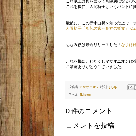
これ以上は何を言っても陳腐になるの
これを機に、人間椅子というバンドに
最後に、この紆余曲折を知った上で、
人間椅子「相剋の家～死神の饗宴」 Ozzfest
ちなみ僕は最近リリースした「
なまは
これを機に、わたくしマサオニオンは
ご清聴ありがとうございました。
投稿者
マサオニオン
時刻:
14:36
ラベル:
[L]isten
0 件のコメント:
コメントを投稿