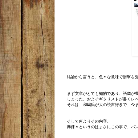
結論から言うと、色々な意味で衝撃を
まず文章がとても知的であり、語彙が
しまった。およそギタリストが書くレ
それは、和嶋氏が大の読書好きで、今
そして何よりその内容。
赤裸々というのはまさにこの事で、バ