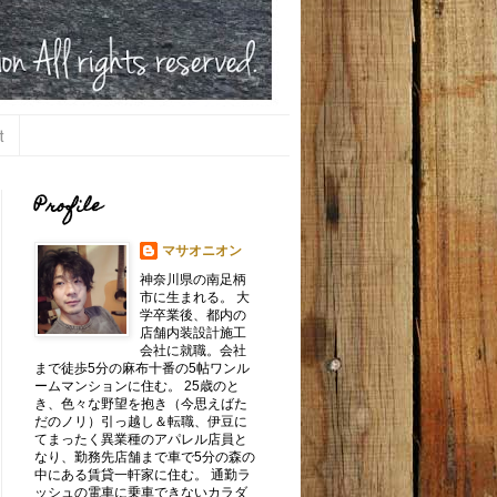
t
Profile
マサオニオン
神奈川県の南足柄
市に生まれる。 大
学卒業後、都内の
店舗内装設計施工
会社に就職。会社
まで徒歩5分の麻布十番の5帖ワンル
ームマンションに住む。 25歳のと
き、色々な野望を抱き（今思えばた
だのノリ）引っ越し＆転職、伊豆に
てまったく異業種のアパレル店員と
なり、勤務先店舗まで車で5分の森の
中にある賃貸一軒家に住む。 通勤ラ
ッシュの電車に乗車できないカラダ