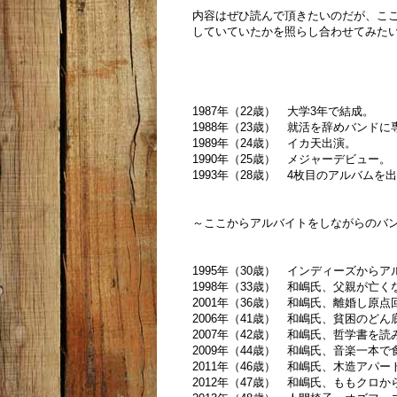
内容はぜひ読んで頂きたいのだが、こ
していていたかを照らし合わせてみた
1987年（22歳） 大学3年で結成。
1988年（23歳） 就活を辞めバンド
1989年（24歳） イカ天出演。
1990年（25歳） メジャーデビュー。
1993年（28歳） 4枚目のアルバム
～ここからアルバイトをしながらのバ
1995年（30歳） インディーズから
1998年（33歳） 和嶋氏、父親が亡
2001年（36歳） 和嶋氏、離婚し原
2006年（41歳） 和嶋氏、貧困のど
2007年（42歳） 和嶋氏、哲学書を
2009年（44歳） 和嶋氏、音楽一本
2011年（46歳） 和嶋氏、木造ア
2012年（47歳） 和嶋氏、ももクロ