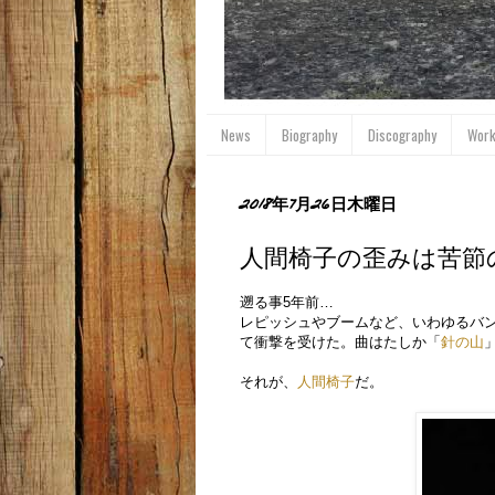
News
Biography
Discography
Wor
2018年7月26日木曜日
人間椅子の歪みは苦節
遡る事5年前…
レピッシュやブームなど、いわゆるバン
て衝撃を受けた。曲はたしか「
針の山
それが、
人間椅子
だ。