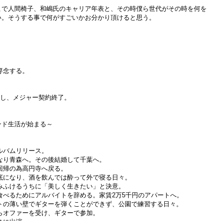
こで人間椅子、和嶋氏のキャリア年表と、その時僕ら世代がその時を何を
い。そうする事で何がすごいかお分かり頂けると思う。
に専念する。
を出し、メジャー契約終了。
ンド生活が始まる～
アルバムリリース。
くなり青森へ。その後結婚して千葉へ。
点回帰の為高円寺へ戻る。
ん底になり、酒を飲んでは酔って外で寝る日々。
読みふけるうちに「美しく生きたい」と決意。
で食べるためにアルバイトを辞める。家賃2万5千円のアパートへ。
パートの薄い壁でギターを弾くことができず、公園で練習する日々。
からオファーを受け、ギターで参加。