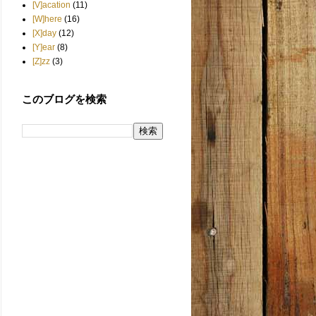
[V]acation
(11)
[W]here
(16)
[X]day
(12)
[Y]ear
(8)
[Z]zz
(3)
このブログを検索